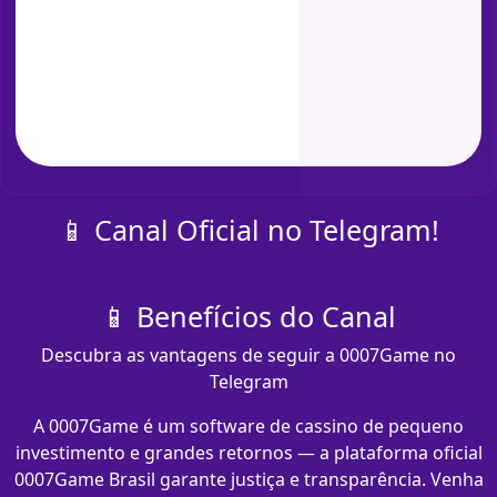
📱 Canal Oficial no Telegram!
📱 Benefícios do Canal
Descubra as vantagens de seguir a 0007Game no
Telegram
A 0007Game é um software de cassino de pequeno
investimento e grandes retornos — a plataforma oficial
0007Game Brasil garante justiça e transparência. Venha