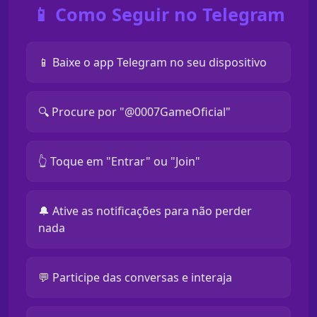
📱 Como Seguir no Telegram
📱 Baixe o app Telegram no seu dispositivo
🔍 Procure por "@0007GameOficial"
👆 Toque em "Entrar" ou "Join"
🔔 Ative as notificações para não perder
nada
💬 Participe das conversas e interaja