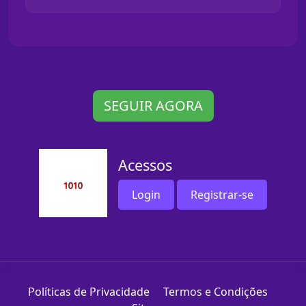
SEGUIR AGORA
Acessos
Login
Registrar-se
Políticas de Privacidade
Termos e Condições