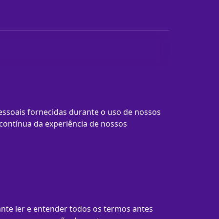
essoais fornecidas durante o uso de nossos
 contínua da experiência de nossos
nte ler e entender todos os termos antes