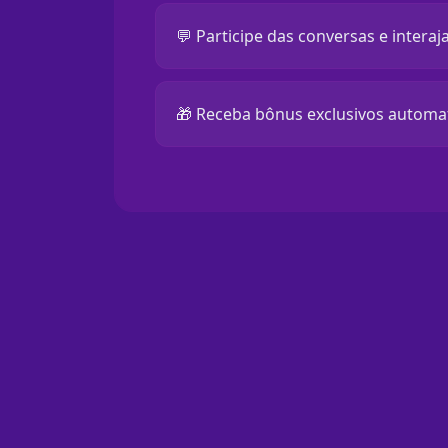
💬 Participe das conversas e interaj
🎁 Receba bônus exclusivos autom