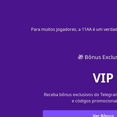
Para muitos jogadores, a 11AA é um verdade
🎁 Bônus Exclu
VIP
Receba bônus exclusivos do Telegra
e códigos promocionai
Ver Bônus