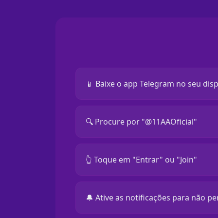
📱 Baixe o app Telegram no seu disp
🔍 Procure por "@11AAOficial"
👆 Toque em "Entrar" ou "Join"
🔔 Ative as notificações para não p