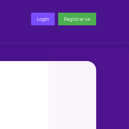
Login
Registrar-se