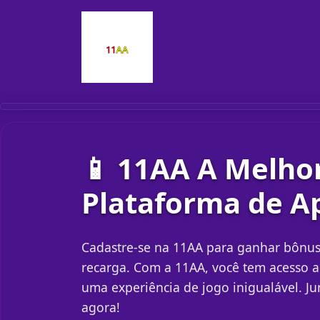
📱 11AA A Melho
Plataforma de A
Cadastre-se na 11AA para ganhar bônus
recarga. Com a 11AA, você tem acesso a
uma experiência de jogo inigualável. J
agora!