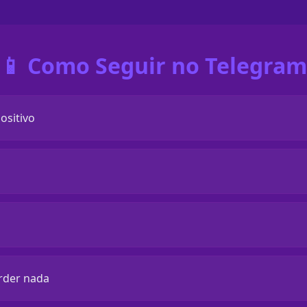
📱 Como Seguir no Telegram
ositivo
erder nada