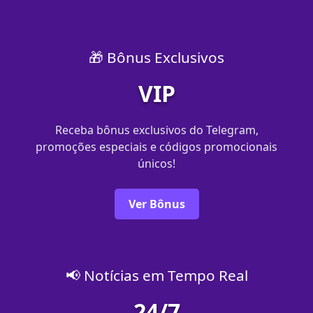
🎁 Bônus Exclusivos
VIP
Receba bônus exclusivos do Telegram,
promoções especiais e códigos promocionais
únicos!
Ver Bônus
📢 Notícias em Tempo Real
24/7