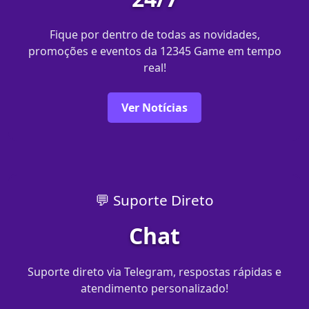
Fique por dentro de todas as novidades,
promoções e eventos da 12345 Game em tempo
real!
Ver Notícias
💬 Suporte Direto
Chat
Suporte direto via Telegram, respostas rápidas e
atendimento personalizado!