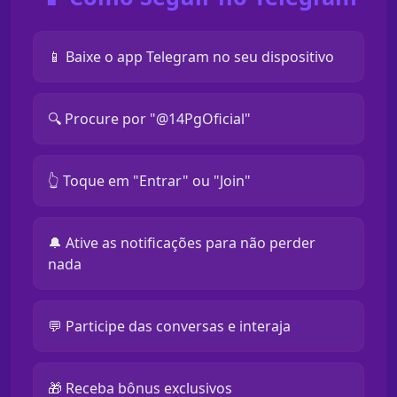
📱 Baixe o app Telegram no seu dispositivo
🔍 Procure por "@14PgOficial"
👆 Toque em "Entrar" ou "Join"
🔔 Ative as notificações para não perder
nada
💬 Participe das conversas e interaja
🎁 Receba bônus exclusivos