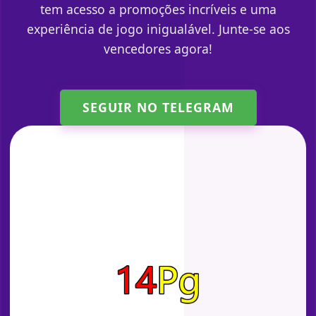
tem acesso a promoções incríveis e uma
experiência de jogo inigualável. Junte-se aos
vencedores agora!
SEGUIR NO TELEGRAM