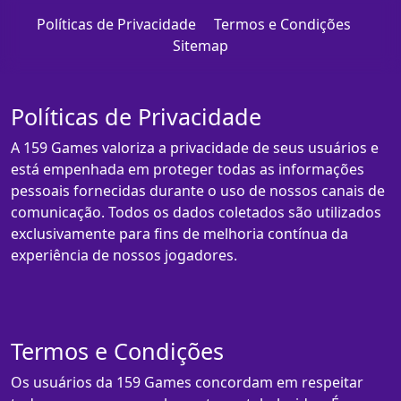
Políticas de Privacidade
Termos e Condições
Sitemap
Políticas de Privacidade
A 159 Games valoriza a privacidade de seus usuários e
está empenhada em proteger todas as informações
pessoais fornecidas durante o uso de nossos canais de
comunicação. Todos os dados coletados são utilizados
exclusivamente para fins de melhoria contínua da
experiência de nossos jogadores.
Termos e Condições
Os usuários da 159 Games concordam em respeitar