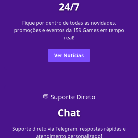
24/7
Fique por dentro de todas as novidades,
promoções e eventos da 159 Games em tempo
real!
Ver Notícias
💬 Suporte Direto
Chat
Suporte direto via Telegram, respostas rápidas e
atendimento personalizado!