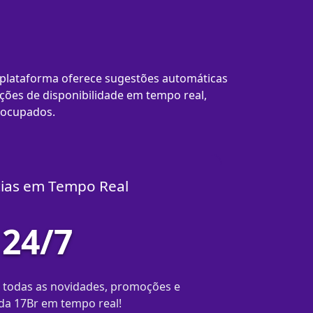
 plataforma oferece sugestões automáticas
ações de disponibilidade em tempo real,
 ocupados.
cias em Tempo Real
24/7
e todas as novidades, promoções e
da 17Br em tempo real!