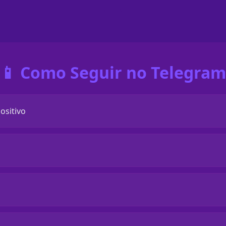
📱 Como Seguir no Telegram
ositivo