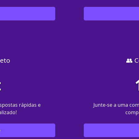
reto
👥 
t
espostas rápidas e
Junte-se a uma com
lizado!
compa
e