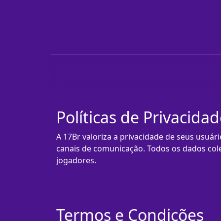
Políticas de Privacida
A 17Br valoriza a privacidade de seus usuá
canais de comunicação. Todos os dados cole
jogadores.
Termos e Condições