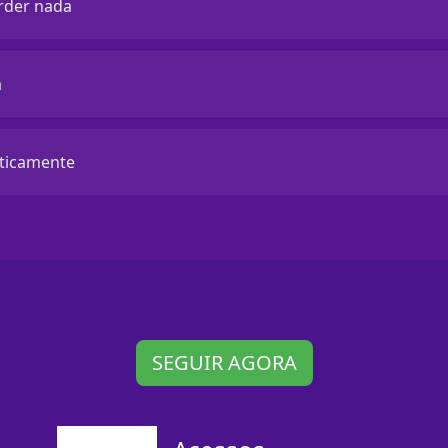
erder nada
a
aticamente
SEGUIR AGORA