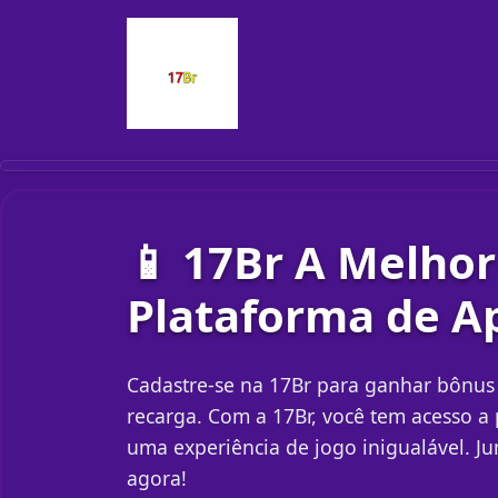
📱 17Br A Melhor
Plataforma de A
Cadastre-se na 17Br para ganhar bônus
recarga. Com a 17Br, você tem acesso a 
uma experiência de jogo inigualável. J
agora!