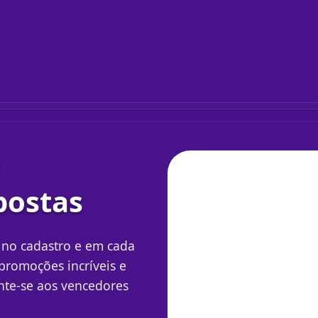
postas
 no cadastro e em cada
promoções incríveis e
unte-se aos vencedores