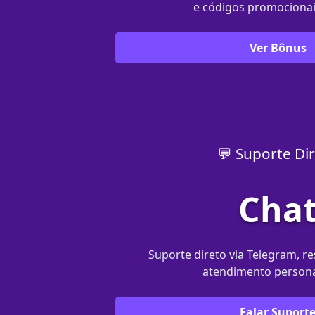
e códigos promocionai
Ver Bônus
💬 Suporte Di
Cha
Suporte direto via Telegram, r
atendimento persona
Falar Suport