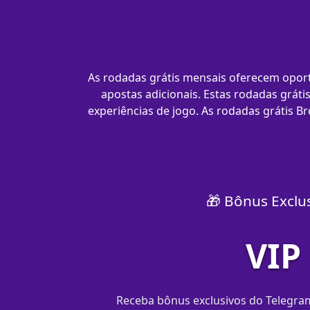
As rodadas grátis mensais oferecem opor
apostas adicionais. Estas rodadas gráti
experiências de jogo. As rodadas grátis 
🎁 Bônus Exclu
VIP
Receba bônus exclusivos do Telegra