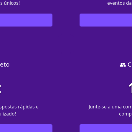
s únicos!
eventos da
reto
👥 
t
espostas rápidas e
Junte-se a uma com
lizado!
compa
e