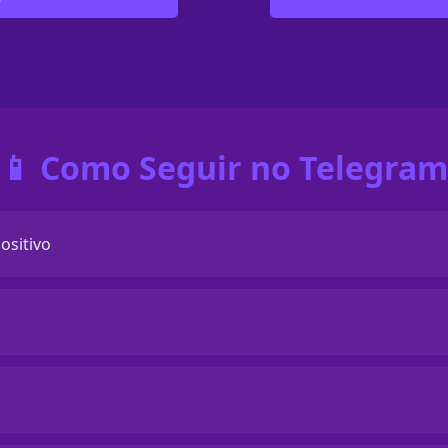
📱 Como Seguir no Telegram
ositivo