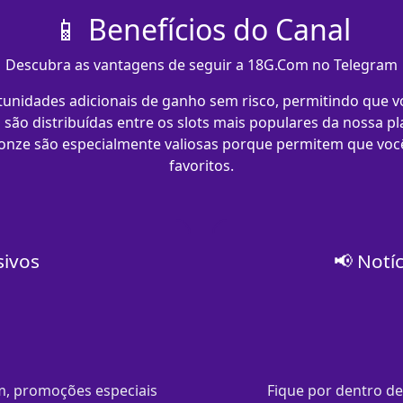
📱 Benefícios do Canal
Descubra as vantagens de seguir a 18G.Com no Telegram
tunidades adicionais de ganho sem risco, permitindo que 
s são distribuídas entre os slots mais populares da nossa
Bronze são especialmente valiosas porque permitem que você
favoritos.
sivos
📢 Notí
m, promoções especiais
Fique por dentro d