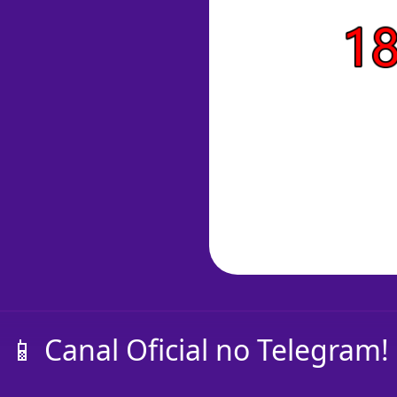
📱 Canal Oficial no Telegram!