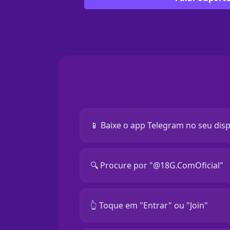
📱 Baixe o app Telegram no seu disp
🔍 Procure por "@18G.ComOficial"
👆 Toque em "Entrar" ou "Join"