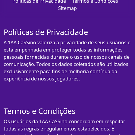
Políticas de Privacidade
Termos e Condições
Sitemap
Políticas de Privacidade
A 1AA CaSSino valoriza a privacidade de seus usuários e
está empenhada em proteger todas as informações
pessoais fornecidas durante o uso de nossos canais de
comunicação. Todos os dados coletados são utilizados
exclusivamente para fins de melhoria contínua da
experiência de nossos jogadores.
Termos e Condições
Os usuários da 1AA CaSSino concordam em respeitar
todas as regras e regulamentos estabelecidos. É