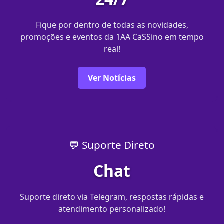
Fique por dentro de todas as novidades,
promoções e eventos da 1AA CaSSino em tempo
real!
Ver Notícias
💬 Suporte Direto
Chat
Suporte direto via Telegram, respostas rápidas e
atendimento personalizado!