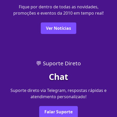
Fique por dentro de todas as novidades,
promoções e eventos da 2010 em tempo real!
Ver Notícias
💬 Suporte Direto
Chat
Suporte direto via Telegram, respostas rápidas e
atendimento personalizado!
Falar Suporte