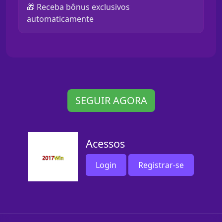
🎁 Receba bônus exclusivos
automaticamente
SEGUIR AGORA
Acessos
Login
Registrar-se