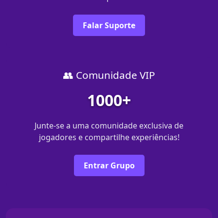
Falar Suporte
👥 Comunidade VIP
1000+
Junte-se a uma comunidade exclusiva de
jogadores e compartilhe experiências!
Entrar Grupo