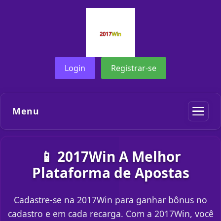
Login
Registrar-se
Menu
📱 2017Win A Melhor
Plataforma de Apostas
Cadastre-se na 2017Win para ganhar bônus no
cadastro e em cada recarga. Com a 2017Win, você