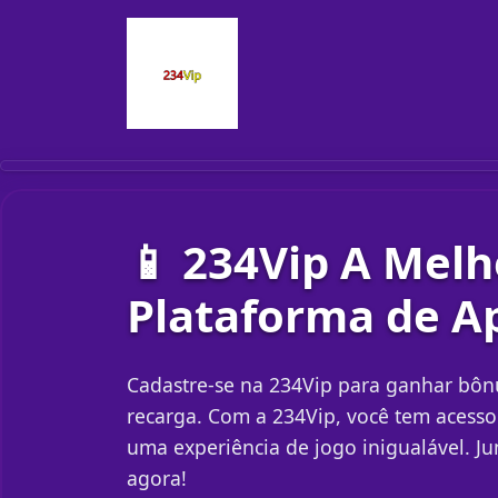
📱 234Vip A Melh
Plataforma de A
Cadastre-se na 234Vip para ganhar bôn
recarga. Com a 234Vip, você tem acesso
uma experiência de jogo inigualável. J
agora!