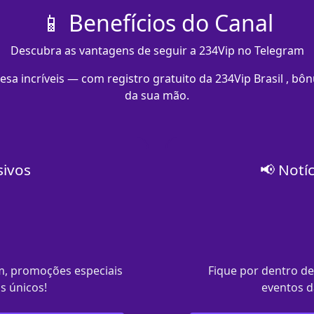
📱 Benefícios do Canal
Descubra as vantagens de seguir a 234Vip no Telegram
sa incríveis — com registro gratuito da 234Vip Brasil , b
da sua mão.
sivos
📢 Notí
m, promoções especiais
Fique por dentro d
s únicos!
eventos d