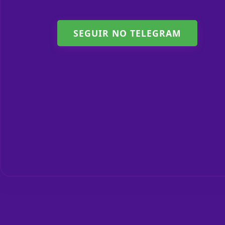
SEGUIR NO TELEGRAM