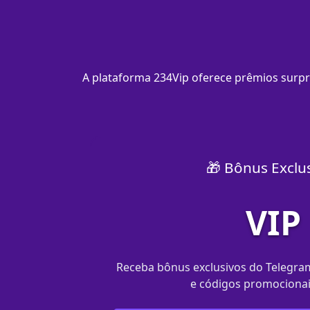
A plataforma 234Vip oferece prêmios surpre
🎁 Bônus Exclu
VIP
Receba bônus exclusivos do Telegra
e códigos promocionai