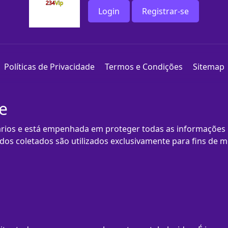
Login
Registrar-se
Políticas de Privacidade
Termos e Condições
Sitemap
de
uários e está empenhada em proteger todas as informações 
os coletados são utilizados exclusivamente para fins de m