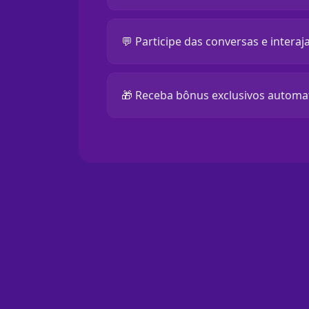
💬 Participe das conversas e interaj
🎁 Receba bônus exclusivos autom