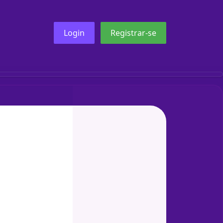
Login
Registrar-se