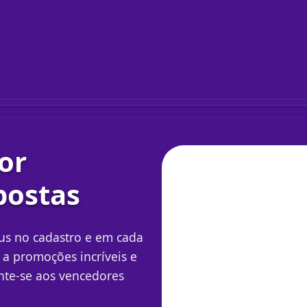
or
postas
us no cadastro e em cada
 a promoções incríveis e
unte-se aos vencedores