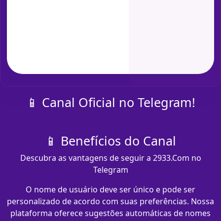
📱 Canal Oficial no Telegram!
📱 Benefícios do Canal
Descubra as vantagens de seguir a 2933.Com no
Telegram
O nome de usuário deve ser único e pode ser
personalizado de acordo com suas preferências. Nossa
plataforma oferece sugestões automáticas de nomes