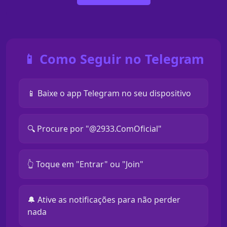
📱 Como Seguir no Telegram
📱 Baixe o app Telegram no seu dispositivo
🔍 Procure por "@2933.ComOficial"
👆 Toque em "Entrar" ou "Join"
🔔 Ative as notificações para não perder
nada