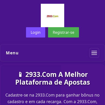
Login
Registrar-se
Menu
📱 2933.Com A Melhor
Plataforma de Apostas
Cadastre-se na 2933.Com para ganhar bônus no
cadastro e em cada recarga. Com a 2933.Com,