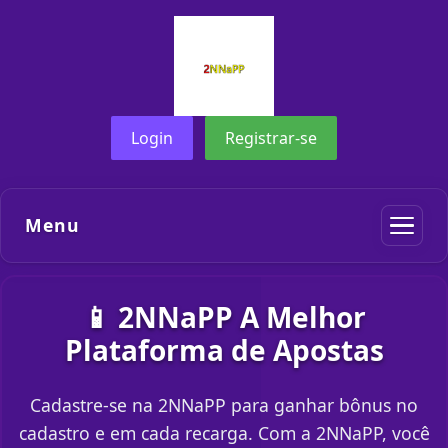
Login
Registrar-se
Menu
📱 2NNaPP A Melhor
Plataforma de Apostas
Cadastre-se na 2NNaPP para ganhar bônus no
cadastro e em cada recarga. Com a 2NNaPP, você