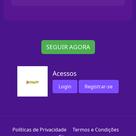
SEGUIR AGORA
Acessos
Login
Registrar-se
Políticas de Privacidade
Termos e Condições