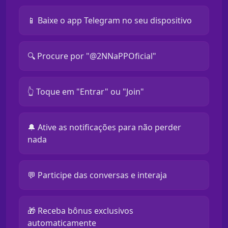
📱 Baixe o app Telegram no seu dispositivo
🔍 Procure por "@2NNaPPOficial"
👆 Toque em "Entrar" ou "Join"
🔔 Ative as notificações para não perder
nada
💬 Participe das conversas e interaja
🎁 Receba bônus exclusivos
automaticamente