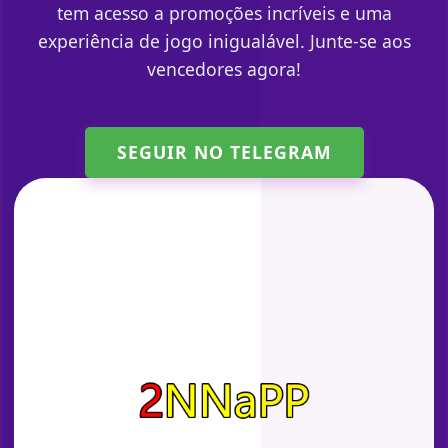
tem acesso a promoções incríveis e uma
experiência de jogo inigualável. Junte-se aos
vencedores agora!
SEGUIR NO TELEGRAM