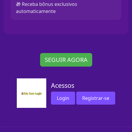
🎁 Receba bônus exclusivos
automaticamente
SEGUIR AGORA
Acessos
Login
Registrar-se