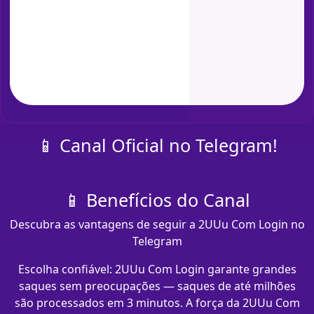
📱 Canal Oficial no Telegram!
📱 Benefícios do Canal
Descubra as vantagens de seguir a 2UUu Com Login no
Telegram
Escolha confiável: 2UUu Com Login garante grandes
saques sem preocupações — saques de até milhões
são processados em 3 minutos. A força da 2UUu Com