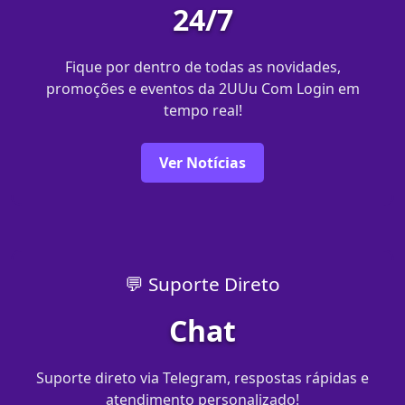
24/7
Fique por dentro de todas as novidades,
promoções e eventos da 2UUu Com Login em
tempo real!
Ver Notícias
💬 Suporte Direto
Chat
Suporte direto via Telegram, respostas rápidas e
atendimento personalizado!