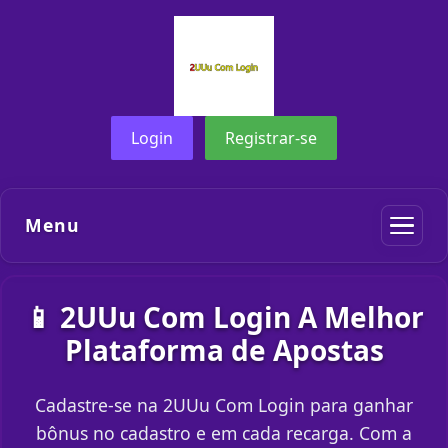
Login
Registrar-se
Menu
📱 2UUu Com Login A Melhor
Plataforma de Apostas
Cadastre-se na 2UUu Com Login para ganhar
bônus no cadastro e em cada recarga. Com a