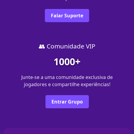
Falar Suporte
👥 Comunidade VIP
1000+
Junte-se a uma comunidade exclusiva de
jogadores e compartilhe experiências!
Entrar Grupo