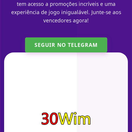
tem acesso a promoções incríveis e uma
experiência de jogo inigualável. Junte-se aos
vencedores agora!
SEGUIR NO TELEGRAM