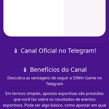
📱 Canal Oficial no Telegram!
📱 Benefícios do Canal
Descubra as vantagens de seguir a 33Win Game no
Telegram
Em termos simples, apostas esportivas são previsões
que você faz sobre os resultados de eventos
esportivos. Pode ser algo básico, como apostar em qual