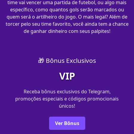
time vai vencer uma partida de futebol, ou algo mais
específico, como quantos gols serão marcados ou
quem será o artilheiro do jogo. O mais legal? Além de
torcer pelo seu time favorito, você ainda tem a chance
de ganhar dinheiro com seus palpites!
🎁 Bônus Exclusivos
VIP
Receba bônus exclusivos do Telegram,
promoções especiais e códigos promocionais
únicos!
Ver Bônus