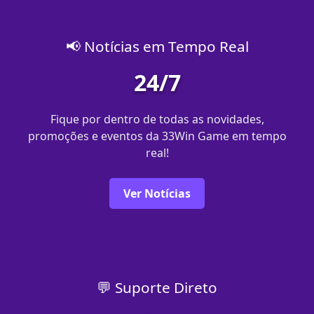
📢 Notícias em Tempo Real
24/7
Fique por dentro de todas as novidades,
promoções e eventos da 33Win Game em tempo
real!
Ver Notícias
💬 Suporte Direto