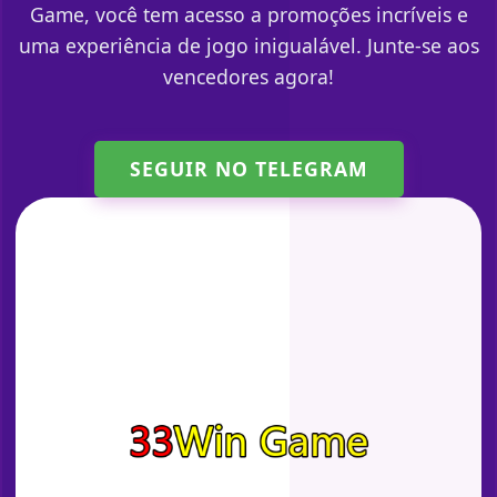
Game, você tem acesso a promoções incríveis e
uma experiência de jogo inigualável. Junte-se aos
vencedores agora!
SEGUIR NO TELEGRAM