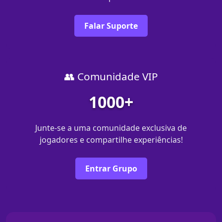
Falar Suporte
👥 Comunidade VIP
1000+
Junte-se a uma comunidade exclusiva de
jogadores e compartilhe experiências!
Entrar Grupo