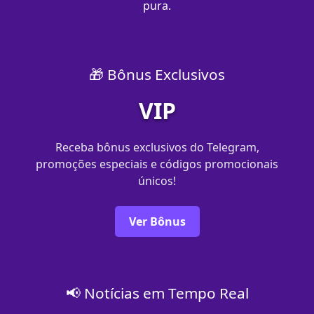
pura.
🎁 Bônus Exclusivos
VIP
Receba bônus exclusivos do Telegram,
promoções especiais e códigos promocionais
únicos!
Ver Bônus
📢 Notícias em Tempo Real