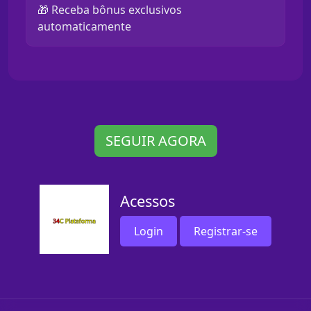
🎁 Receba bônus exclusivos
automaticamente
SEGUIR AGORA
Acessos
Login
Registrar-se