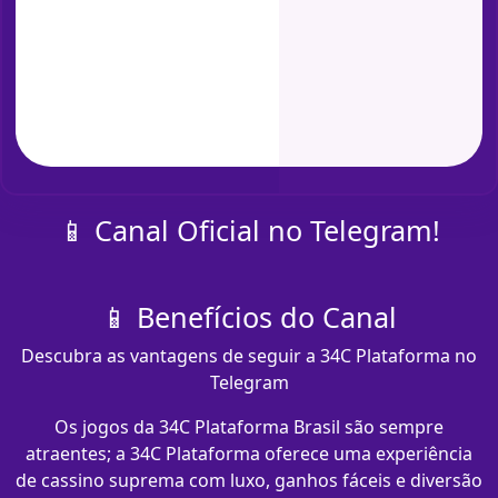
📱 Canal Oficial no Telegram!
📱 Benefícios do Canal
Descubra as vantagens de seguir a 34C Plataforma no
Telegram
Os jogos da 34C Plataforma Brasil são sempre
atraentes; a 34C Plataforma oferece uma experiência
de cassino suprema com luxo, ganhos fáceis e diversão