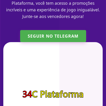
Plataforma, você tem acesso a promoções
incríveis e uma experiência de jogo inigualável.
Junte-se aos vencedores agora!
SEGUIR NO TELEGRAM