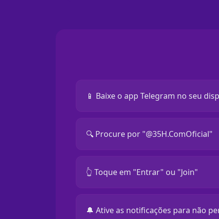
📱 Baixe o app Telegram no seu disp
🔍 Procure por "@35H.ComOficial"
👆 Toque em "Entrar" ou "Join"
🔔 Ative as notificações para não p