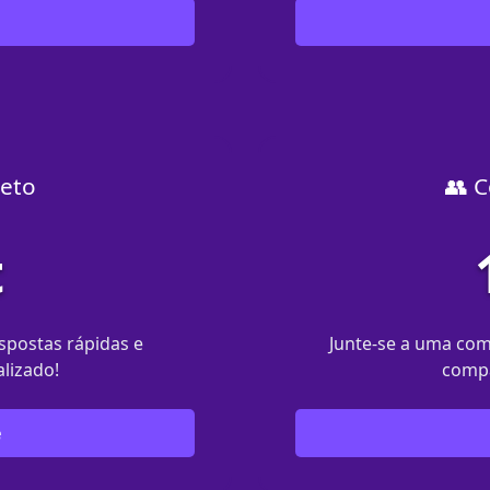
reto
👥 
t
espostas rápidas e
Junte-se a uma com
lizado!
compa
e