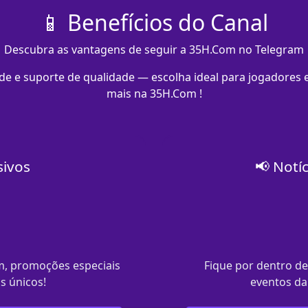
📱 Benefícios do Canal
Descubra as vantagens de seguir a 35H.Com no Telegram
e e suporte de qualidade — escolha ideal para jogadores ex
mais na 35H.Com !
sivos
📢 Notí
m, promoções especiais
Fique por dentro d
s únicos!
eventos da