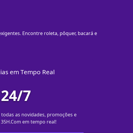
igentes. Encontre roleta, pôquer, bacará e
cias em Tempo Real
24/7
e todas as novidades, promoções e
 35H.Com em tempo real!