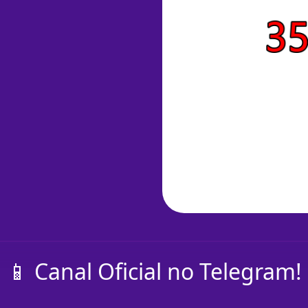
📱 Canal Oficial no Telegram!