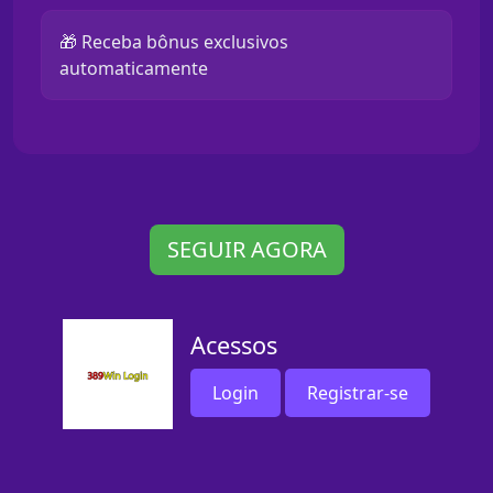
🎁 Receba bônus exclusivos
automaticamente
SEGUIR AGORA
Acessos
Login
Registrar-se