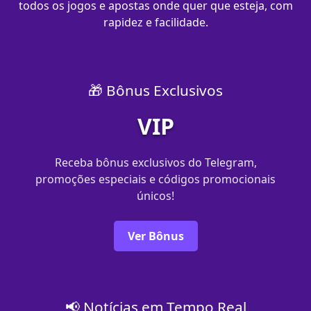
todos os jogos e apostas onde quer que esteja, com
rapidez e facilidade.
🎁 Bônus Exclusivos
VIP
Receba bônus exclusivos do Telegram,
promoções especiais e códigos promocionais
únicos!
Ver Bônus
📢 Notícias em Tempo Real