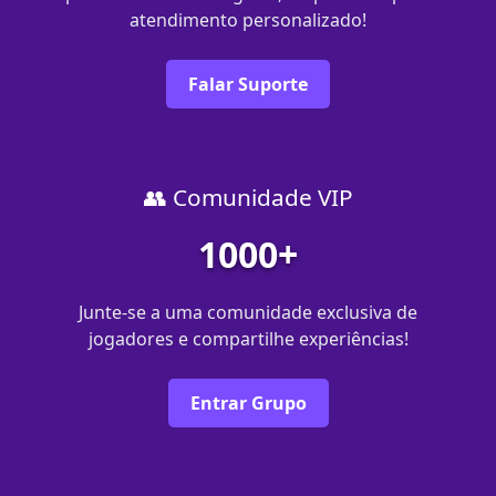
atendimento personalizado!
Falar Suporte
👥 Comunidade VIP
1000+
Junte-se a uma comunidade exclusiva de
jogadores e compartilhe experiências!
Entrar Grupo