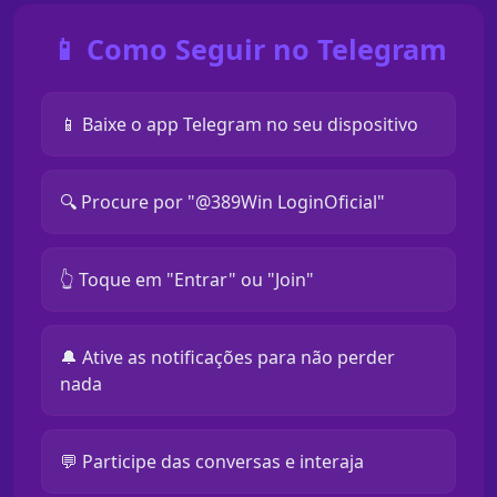
📱 Como Seguir no Telegram
📱 Baixe o app Telegram no seu dispositivo
🔍 Procure por "@389Win LoginOficial"
👆 Toque em "Entrar" ou "Join"
🔔 Ative as notificações para não perder
nada
💬 Participe das conversas e interaja