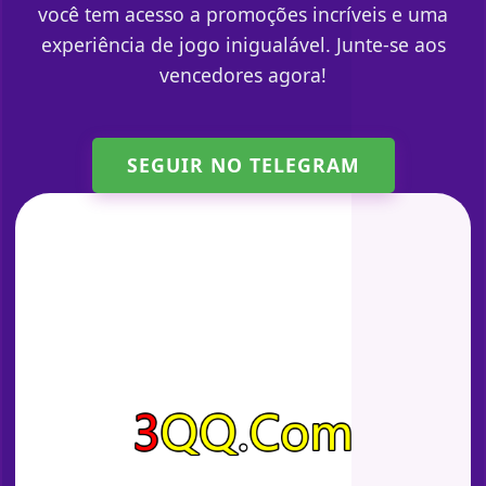
você tem acesso a promoções incríveis e uma
experiência de jogo inigualável. Junte-se aos
vencedores agora!
SEGUIR NO TELEGRAM