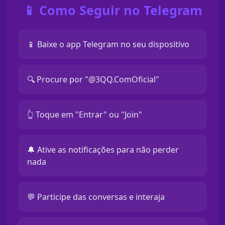
📱 Como Seguir no Telegram
📱 Baixe o app Telegram no seu dispositivo
🔍 Procure por "@3QQ.ComOficial"
👆 Toque em "Entrar" ou "Join"
🔔 Ative as notificações para não perder
nada
💬 Participe das conversas e interaja