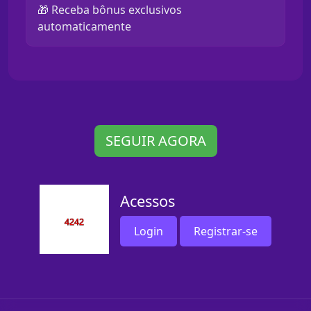
🎁 Receba bônus exclusivos
automaticamente
SEGUIR AGORA
Acessos
Login
Registrar-se