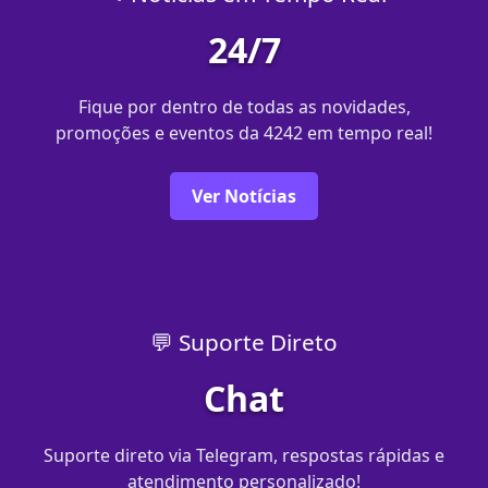
24/7
Fique por dentro de todas as novidades,
promoções e eventos da 4242 em tempo real!
Ver Notícias
💬 Suporte Direto
Chat
Suporte direto via Telegram, respostas rápidas e
atendimento personalizado!