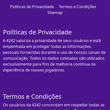
Políticas de Privacidade
Termos e Condições
Sitemap
Políticas de Privacidade
A 4242 valoriza a privacidade de seus usuários e está
empenhada em proteger todas as informações
pessoais fornecidas durante o uso de nossos canais de
comunicação. Todos os dados coletados são utilizados
exclusivamente para fins de melhoria contínua da
experiência de nossos jogadores.
Termos e Condições
Os usuários da 4242 concordam em respeitar todas as