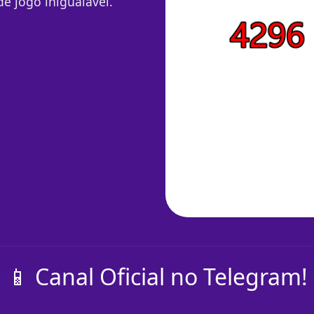
e jogo inigualável.
📱 Canal Oficial no Telegram!