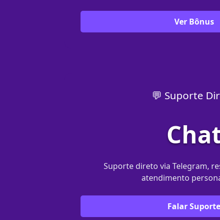
Ver Bônus
💬 Suporte Di
Cha
Suporte direto via Telegram, r
atendimento persona
Falar Suport