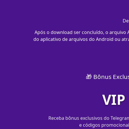
De
Após o download ser concluído, o arquivo 
do aplicativo de arquivos do Android ou a
🎁 Bônus Exclu
VIP
Receba bônus exclusivos do Telegra
e códigos promocionai