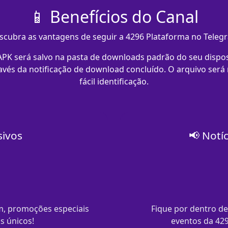
📱 Benefícios do Canal
scubra as vantagens de seguir a 4296 Plataforma no Teleg
APK será salvo na pasta de downloads padrão do seu disposi
través da notificação de download concluído. O arquivo se
fácil identificação.
sivos
📢 Notí
m, promoções especiais
Fique por dentro d
s únicos!
eventos da 42