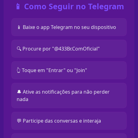
📱 Como Seguir no Telegram
📱 Baixe o app Telegram no seu dispositivo
🔍 Procure por "@433Br.ComOficial"
👆 Toque em "Entrar" ou "Join"
🔔 Ative as notificações para não perder
nada
💬 Participe das conversas e interaja