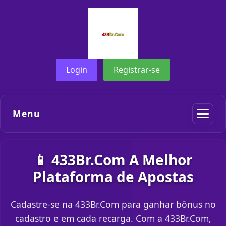
Login
Registrar-se
Menu
📱 433Br.Com A Melhor
Plataforma de Apostas
Cadastre-se na 433Br.Com para ganhar bônus no
cadastro e em cada recarga. Com a 433Br.Com,