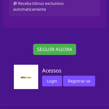
🎁 Receba bônus exclusivos
automaticamente
SEGUIR AGORA
Acessos
Login
Registrar-se