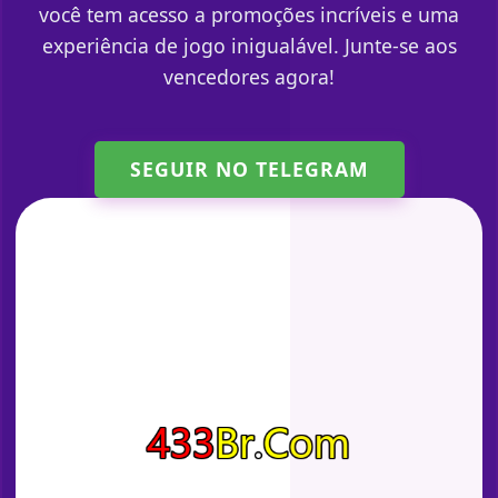
você tem acesso a promoções incríveis e uma
experiência de jogo inigualável. Junte-se aos
vencedores agora!
SEGUIR NO TELEGRAM