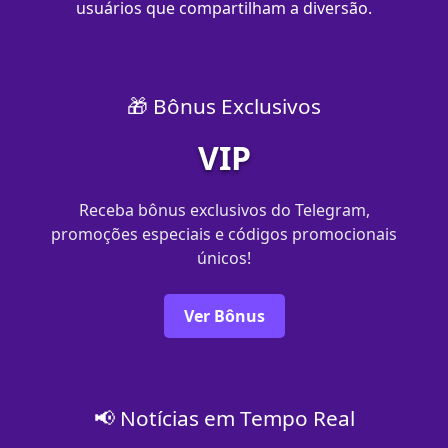
usuários que compartilham a diversão.
🎁 Bônus Exclusivos
VIP
Receba bônus exclusivos do Telegram,
promoções especiais e códigos promocionais
únicos!
Ver Bônus
📢 Notícias em Tempo Real