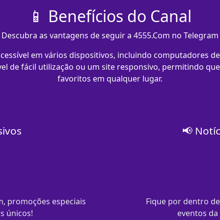
📱 Benefícios do Canal
Descubra as vantagens de seguir a 4555.Com no Telegram
cessível em vários dispositivos, incluindo computadores de
l de fácil utilização ou um site responsivo, permitindo q
favoritos em qualquer lugar.
sivos
📢 Notí
m, promoções especiais
Fique por dentro d
s únicos!
eventos da