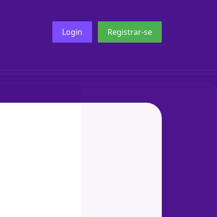
Login
Registrar-se