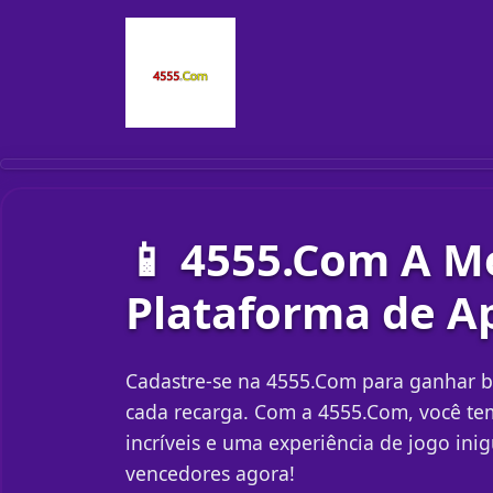
📱 4555.Com A M
Plataforma de A
Cadastre-se na 4555.Com para ganhar 
cada recarga. Com a 4555.Com, você t
incríveis e uma experiência de jogo inig
vencedores agora!