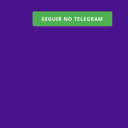
SEGUIR NO TELEGRAM