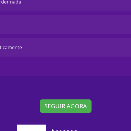
erder nada
a
aticamente
SEGUIR AGORA