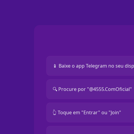
📱 Baixe o app Telegram no seu disp
🔍 Procure por "@4555.ComOficial"
👆 Toque em "Entrar" ou "Join"