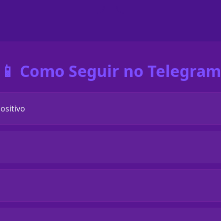
📱 Como Seguir no Telegram
ositivo