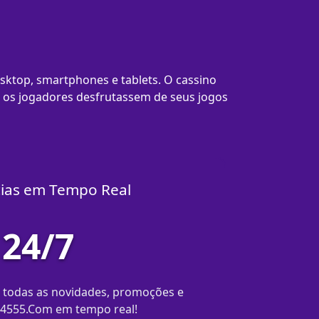
sktop, smartphones e tablets. O cassino
ue os jogadores desfrutassem de seus jogos
cias em Tempo Real
24/7
e todas as novidades, promoções e
 4555.Com em tempo real!