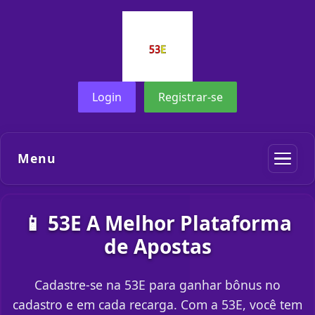
Login
Registrar-se
Menu
📱 53E A Melhor Plataforma
de Apostas
Cadastre-se na 53E para ganhar bônus no
cadastro e em cada recarga. Com a 53E, você tem