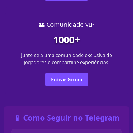
👥 Comunidade VIP
1000+
Junte-se a uma comunidade exclusiva de
jogadores e compartilhe experiências!
Entrar Grupo
📱 Como Seguir no Telegram