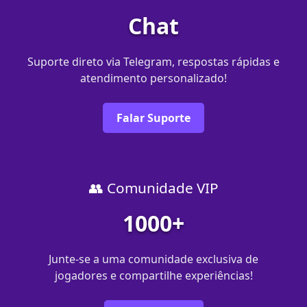
Chat
Suporte direto via Telegram, respostas rápidas e
atendimento personalizado!
Falar Suporte
👥 Comunidade VIP
1000+
Junte-se a uma comunidade exclusiva de
jogadores e compartilhe experiências!