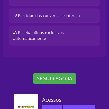
💬 Participe das conversas e interaja
🎁 Receba bônus exclusivos
automaticamente
SEGUIR AGORA
Acessos