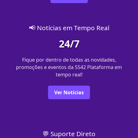
📢 Notícias em Tempo Real
24/7
Fique por dentro de todas as novidades,
promoções e eventos da 5542 Plataforma em
tempo real!
Ver Notícias
💬 Suporte Direto