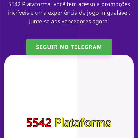
5542 Plataforma, você tem acesso a promoções
incríveis e uma experiência de jogo inigualável.
Junte-se aos vencedores agora!
SEGUIR NO TELEGRAM