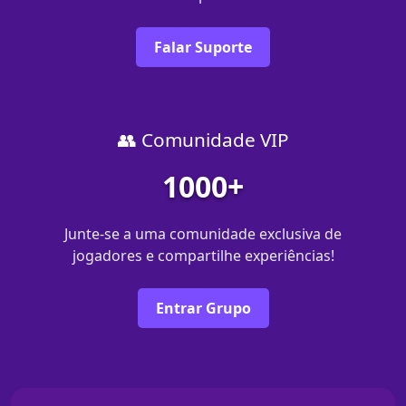
Falar Suporte
👥 Comunidade VIP
1000+
Junte-se a uma comunidade exclusiva de
jogadores e compartilhe experiências!
Entrar Grupo