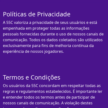
Políticas de Privacidade
A 55C valoriza a privacidade de seus usuários e está
empenhada em proteger todas as informações
pessoais fornecidas durante o uso de nossos canais de
comunicação. Todos os dados coletados são utilizados
exclusivamente para fins de melhoria contínua da
experiência de nossos jogadores.
Termos e Condições
Os usuários da 55C concordam em respeitar todas as
regras e regulamentos estabelecidos. É importante ler
e entender todos os termos antes de participar de
nossos canais de comunicação. A violação destes