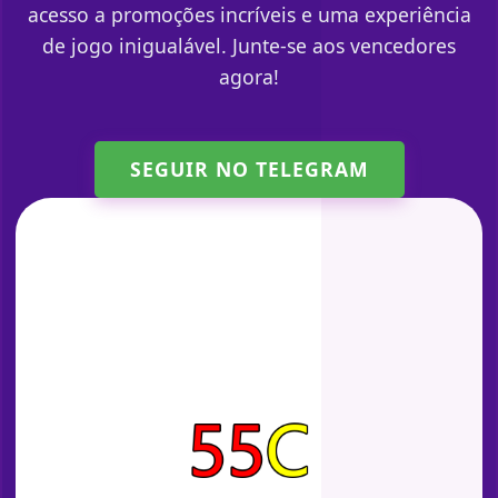
acesso a promoções incríveis e uma experiência
de jogo inigualável. Junte-se aos vencedores
agora!
SEGUIR NO TELEGRAM