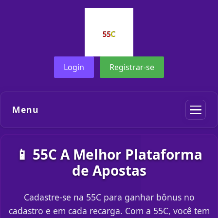
Login
Registrar-se
Menu
📱 55C A Melhor Plataforma
de Apostas
Cadastre-se na 55C para ganhar bônus no
cadastro e em cada recarga. Com a 55C, você tem