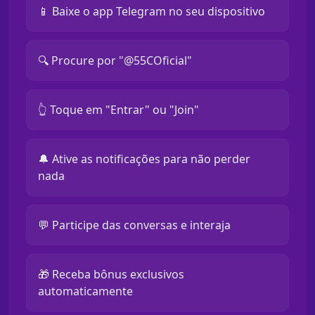
📱 Baixe o app Telegram no seu dispositivo
🔍 Procure por "@55COficial"
👆 Toque em "Entrar" ou "Join"
🔔 Ative as notificações para não perder
nada
💬 Participe das conversas e interaja
🎁 Receba bônus exclusivos
automaticamente