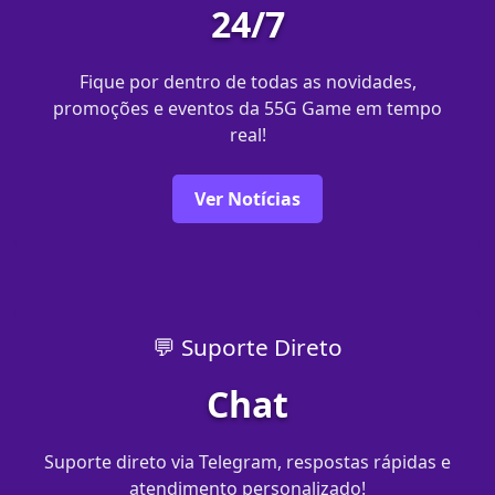
24/7
Fique por dentro de todas as novidades,
promoções e eventos da 55G Game em tempo
real!
Ver Notícias
💬 Suporte Direto
Chat
Suporte direto via Telegram, respostas rápidas e
atendimento personalizado!