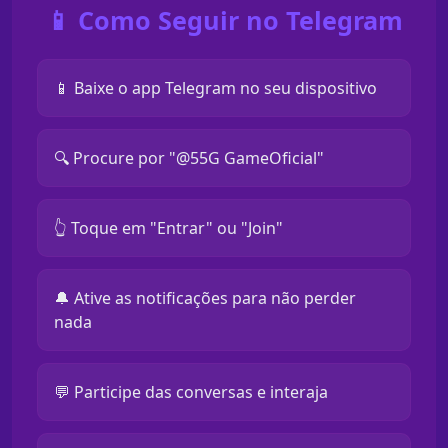
📱 Como Seguir no Telegram
📱 Baixe o app Telegram no seu dispositivo
🔍 Procure por "@55G GameOficial"
👆 Toque em "Entrar" ou "Join"
🔔 Ative as notificações para não perder
nada
💬 Participe das conversas e interaja