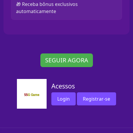
🎁 Receba bônus exclusivos
automaticamente
SEGUIR AGORA
Acessos
Login
Registrar-se