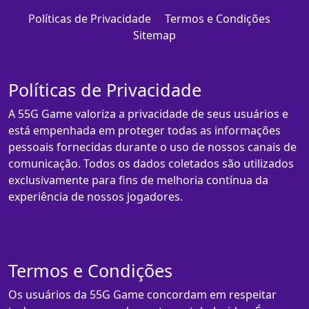
Políticas de Privacidade
Termos e Condições
Sitemap
Políticas de Privacidade
A 55G Game valoriza a privacidade de seus usuários e
está empenhada em proteger todas as informações
pessoais fornecidas durante o uso de nossos canais de
comunicação. Todos os dados coletados são utilizados
exclusivamente para fins de melhoria contínua da
experiência de nossos jogadores.
Termos e Condições
Os usuários da 55G Game concordam em respeitar