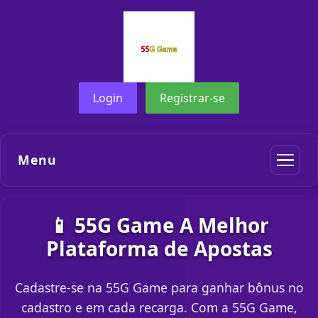
Login
Registrar-se
Menu
📱 55G Game A Melhor
Plataforma de Apostas
Cadastre-se na 55G Game para ganhar bônus no
cadastro e em cada recarga. Com a 55G Game,