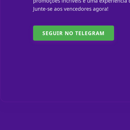
promoções incríveis e uma experiência d
Junte-se aos vencedores agora!
SEGUIR NO TELEGRAM