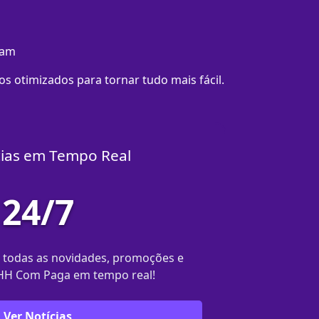
ram
s otimizados para tornar tudo mais fácil.
cias em Tempo Real
24/7
e todas as novidades, promoções e
HH Com Paga em tempo real!
Ver Notícias