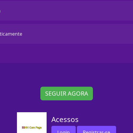
a
aticamente
SEGUIR AGORA
Acessos
Login
Registrar-se