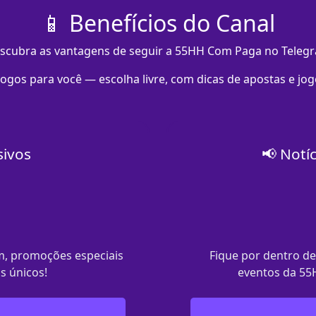
📱 Benefícios do Canal
scubra as vantagens de seguir a 55HH Com Paga no Teleg
gos para você — escolha livre, com dicas de apostas e jogo
sivos
📢 Notí
m, promoções especiais
Fique por dentro d
s únicos!
eventos da 55