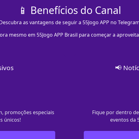
📱 Benefícios do Canal
Descubra as vantagens de seguir a 55Jogo APP no Telegra
ra mesmo em 55Jogo APP Brasil para começar a aproveitar 
sivos
📢 Notí
m, promoções especiais
Fique por dentro d
s únicos!
eventos da 