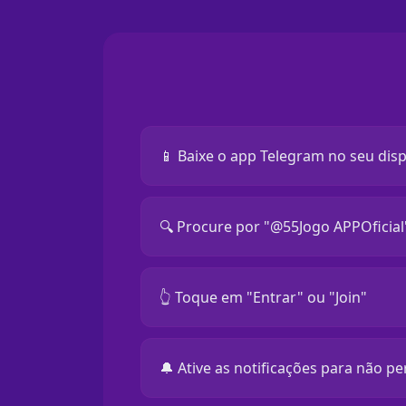
📱 Baixe o app Telegram no seu disp
🔍 Procure por "@55Jogo APPOficial
👆 Toque em "Entrar" ou "Join"
🔔 Ative as notificações para não p