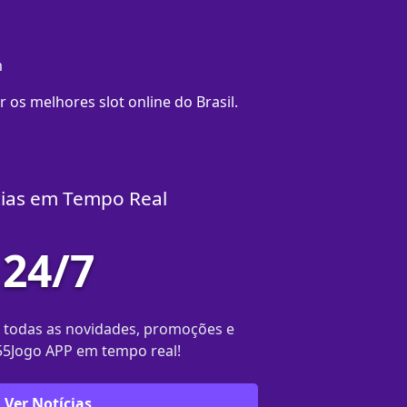
m
os melhores slot online do Brasil.
cias em Tempo Real
24/7
e todas as novidades, promoções e
55Jogo APP em tempo real!
Ver Notícias