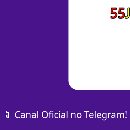
📱 Canal Oficial no Telegram!