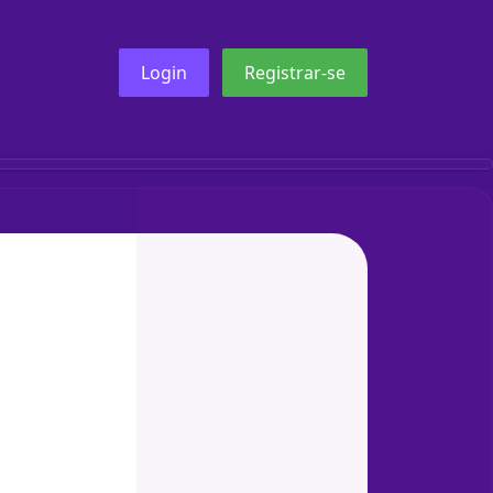
Login
Registrar-se