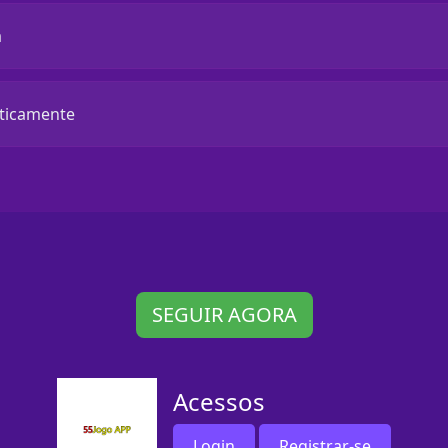
a
aticamente
SEGUIR AGORA
Acessos
Login
Registrar-se