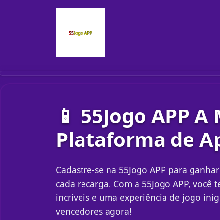
📱 55Jogo APP A
Plataforma de A
Cadastre-se na 55Jogo APP para ganhar
cada recarga. Com a 55Jogo APP, você 
incríveis e uma experiência de jogo inig
vencedores agora!