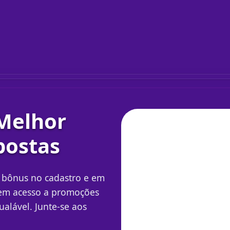
 Melhor
postas
 bônus no cadastro e em
tem acesso a promoções
ualável. Junte-se aos