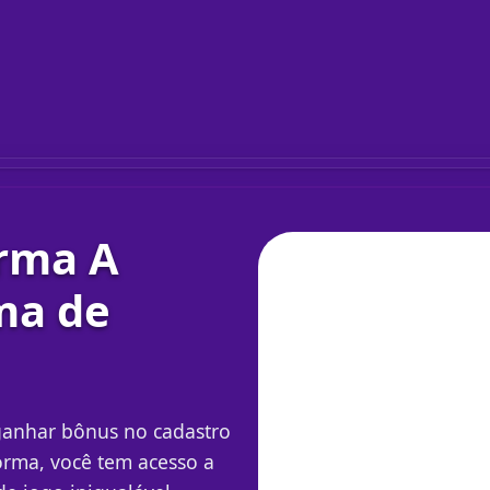
rma A
ma de
ganhar bônus no cadastro
rma, você tem acesso a