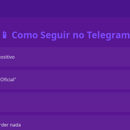
📱 Como Seguir no Telegram
ositivo
ficial"
erder nada