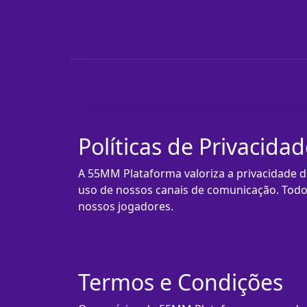
Políticas de Privacida
A 55MM Plataforma valoriza a privacidade 
uso de nossos canais de comunicação. Todos
nossos jogadores.
Termos e Condições