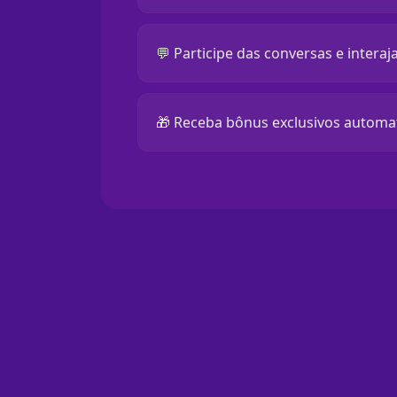
💬 Participe das conversas e interaj
🎁 Receba bônus exclusivos autom