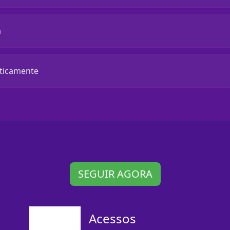
a
aticamente
SEGUIR AGORA
Acessos