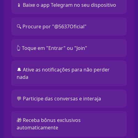
📱 Baixe o app Telegram no seu dispositivo
🔍 Procure por "@5637Oficial"
👆 Toque em "Entrar" ou "Join"
🔔 Ative as notificações para não perder
nada
💬 Participe das conversas e interaja
🎁 Receba bônus exclusivos
automaticamente