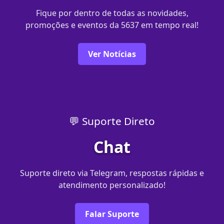
Fique por dentro de todas as novidades,
promoções e eventos da 5637 em tempo real!
Ver Notícias
💬 Suporte Direto
Chat
Suporte direto via Telegram, respostas rápidas e
atendimento personalizado!
Falar Suporte