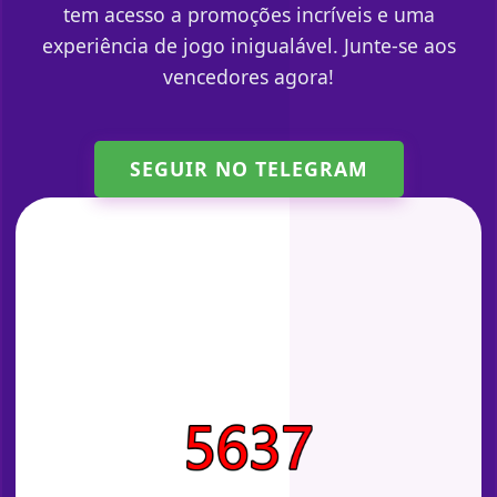
tem acesso a promoções incríveis e uma
experiência de jogo inigualável. Junte-se aos
vencedores agora!
SEGUIR NO TELEGRAM