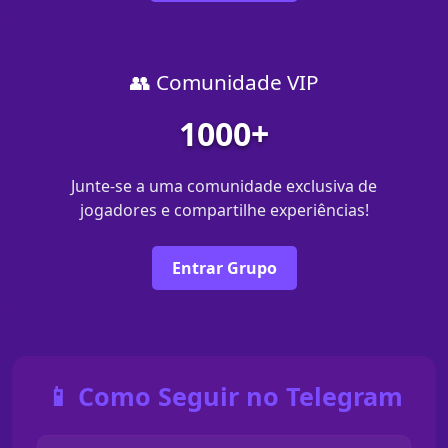
👥 Comunidade VIP
1000+
Junte-se a uma comunidade exclusiva de
jogadores e compartilhe experiências!
Entrar Grupo
📱 Como Seguir no Telegram