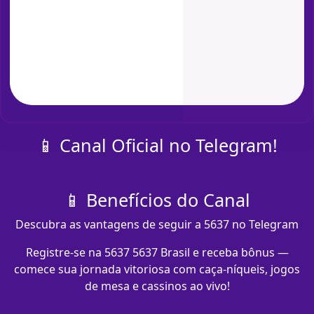
📱 Canal Oficial no Telegram!
📱 Benefícios do Canal
Descubra as vantagens de seguir a 5637 no Telegram
Registre-se na 5637 5637 Brasil e receba bônus —
comece sua jornada vitoriosa com caça-níqueis, jogos
de mesa e cassinos ao vivo!