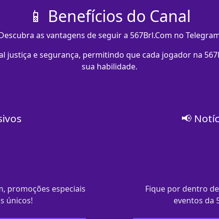
📱 Benefícios do Canal
Descubra as vantagens de seguir a 567Brl.Com no Telegra
tal justiça e segurança, permitindo que cada jogador na 5
sua habilidade.
sivos
📢 Notí
m, promoções especiais
Fique por dentro d
s únicos!
eventos da 