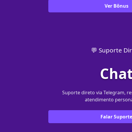
Ver Bônus
💬 Suporte Di
Cha
Suporte direto via Telegram, r
atendimento persona
Falar Suport