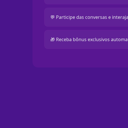
💬 Participe das conversas e interaj
🎁 Receba bônus exclusivos autom