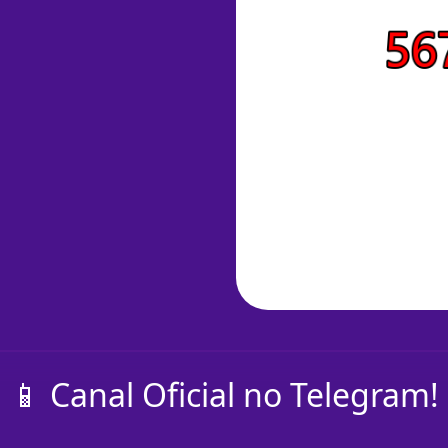
📱 Canal Oficial no Telegram!