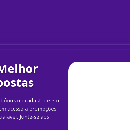
 Melhor
postas
 bônus no cadastro e em
tem acesso a promoções
ualável. Junte-se aos