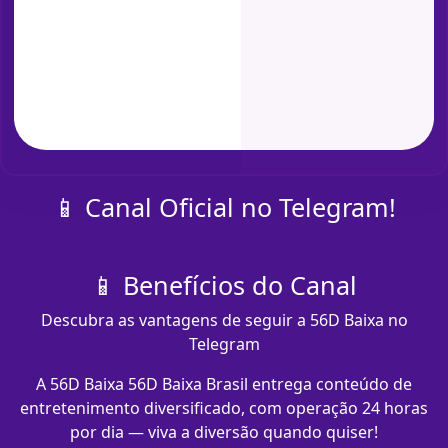
📱 Canal Oficial no Telegram!
📱 Benefícios do Canal
Descubra as vantagens de seguir a 56D Baixa no
Telegram
A 56D Baixa 56D Baixa Brasil entrega conteúdo de
entretenimento diversificado, com operação 24 horas
por dia — viva a diversão quando quiser!