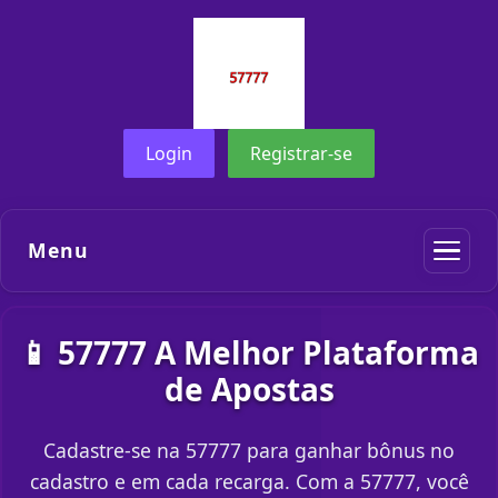
Login
Registrar-se
Menu
📱 57777 A Melhor Plataforma
de Apostas
Cadastre-se na 57777 para ganhar bônus no
cadastro e em cada recarga. Com a 57777, você