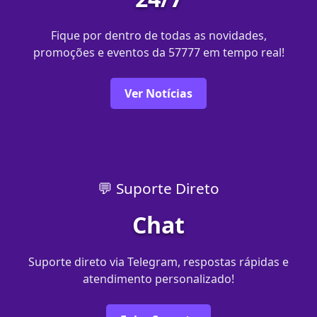
Fique por dentro de todas as novidades,
promoções e eventos da 57777 em tempo real!
Ver Notícias
💬 Suporte Direto
Chat
Suporte direto via Telegram, respostas rápidas e
atendimento personalizado!