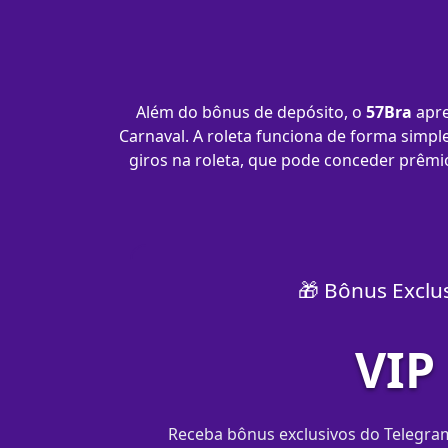
Além do bônus de depósito, o
57Bra
apre
Carnaval. A roleta funciona de forma simpl
giros na roleta, que pode conceder prêmios
🎁 Bônus Exclu
VIP
Receba bônus exclusivos do Telegra