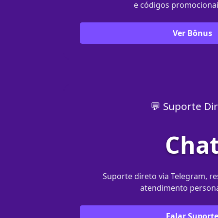
e códigos promocionai
Ver Bônus
💬 Suporte Di
Cha
Suporte direto via Telegram, r
atendimento persona
Falar Suport