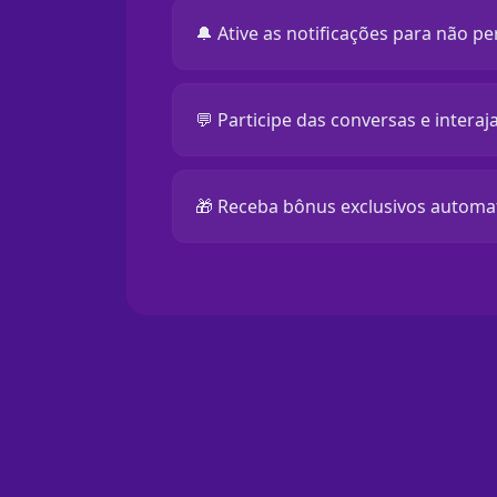
🔔 Ative as notificações para não p
💬 Participe das conversas e interaj
🎁 Receba bônus exclusivos autom