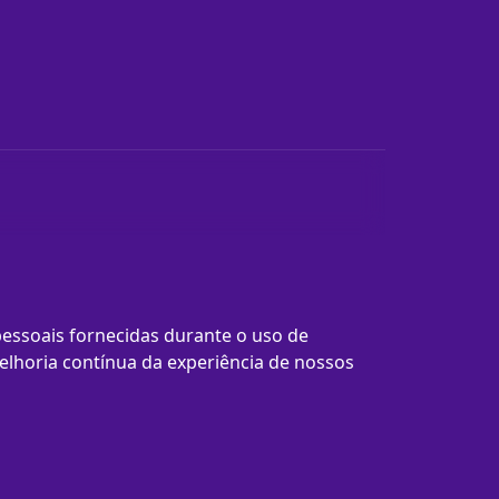
pessoais fornecidas durante o uso de
elhoria contínua da experiência de nossos