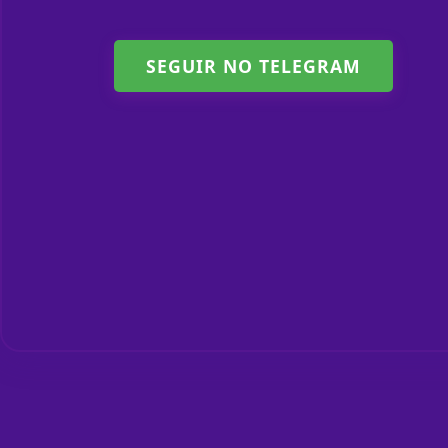
SEGUIR NO TELEGRAM