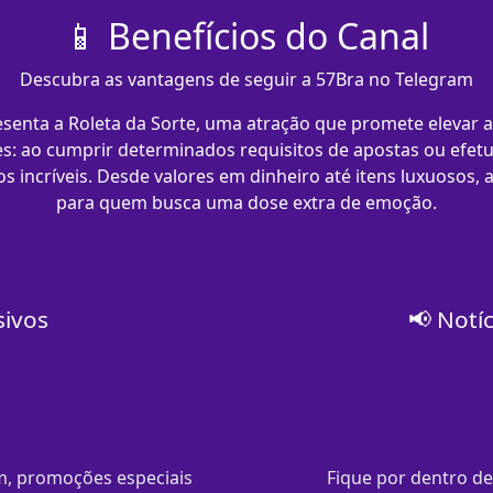
📱 Benefícios do Canal
Descubra as vantagens de seguir a 57Bra no Telegram
senta a Roleta da Sorte, uma atração que promete elevar ai
es: ao cumprir determinados requisitos de apostas ou efetu
 incríveis. Desde valores em dinheiro até itens luxuosos, 
para quem busca uma dose extra de emoção.
sivos
📢 Notí
m, promoções especiais
Fique por dentro d