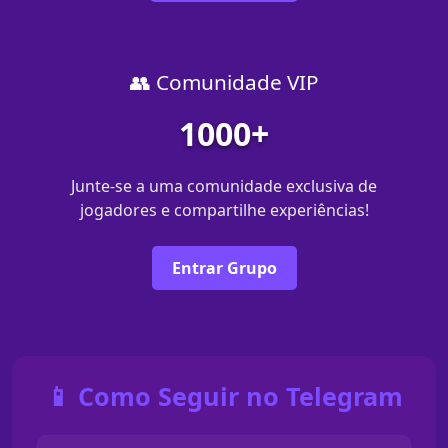
👥 Comunidade VIP
1000+
Junte-se a uma comunidade exclusiva de
jogadores e compartilhe experiências!
Entrar Grupo
📱 Como Seguir no Telegram