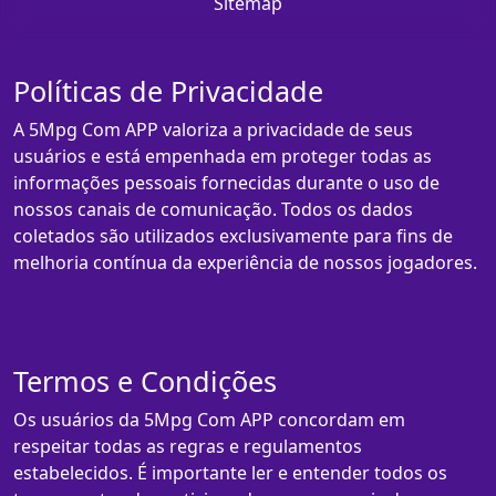
Sitemap
Políticas de Privacidade
A 5Mpg Com APP valoriza a privacidade de seus
usuários e está empenhada em proteger todas as
informações pessoais fornecidas durante o uso de
nossos canais de comunicação. Todos os dados
coletados são utilizados exclusivamente para fins de
melhoria contínua da experiência de nossos jogadores.
Termos e Condições
Os usuários da 5Mpg Com APP concordam em
respeitar todas as regras e regulamentos
estabelecidos. É importante ler e entender todos os