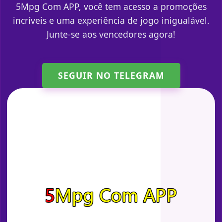
5Mpg Com APP, você tem acesso a promoções
incríveis e uma experiência de jogo inigualável.
Junte-se aos vencedores agora!
SEGUIR NO TELEGRAM