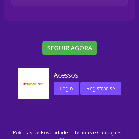
SEGUIR AGORA
Acessos
Login
Registrar-se
Políticas de Privacidade
Termos e Condições