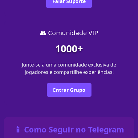
Falar Suporte
👥 Comunidade VIP
1000+
Junte-se a uma comunidade exclusiva de
jogadores e compartilhe experiências!
Entrar Grupo
📱 Como Seguir no Telegram