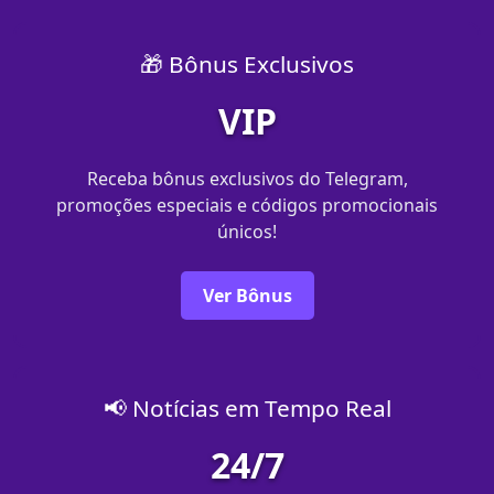
🎁 Bônus Exclusivos
VIP
Receba bônus exclusivos do Telegram,
promoções especiais e códigos promocionais
únicos!
Ver Bônus
📢 Notícias em Tempo Real
24/7