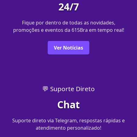
24/7
Fique por dentro de todas as novidades,
promoções e eventos da 615Bra em tempo real!
Ver Notícias
💬 Suporte Direto
Chat
Suporte direto via Telegram, respostas rápidas e
atendimento personalizado!