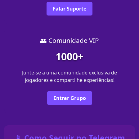
Falar Suporte
👥 Comunidade VIP
1000+
Junte-se a uma comunidade exclusiva de
jogadores e compartilhe experiências!
Entrar Grupo
📱 Como Seguir no Telegram