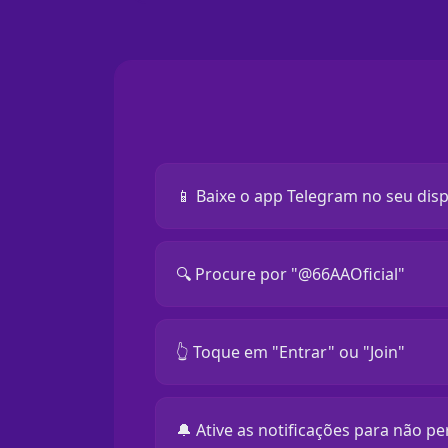
📱 Baixe o app Telegram no seu disp
🔍 Procure por "@66AAOficial"
👆 Toque em "Entrar" ou "Join"
🔔 Ative as notificações para não p