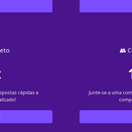
reto
👥 
t
espostas rápidas e
Junte-se a uma com
lizado!
compa
e