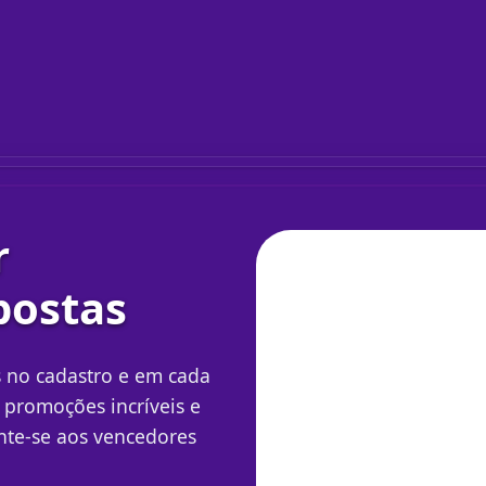
r
postas
 no cadastro e em cada
 promoções incríveis e
unte-se aos vencedores