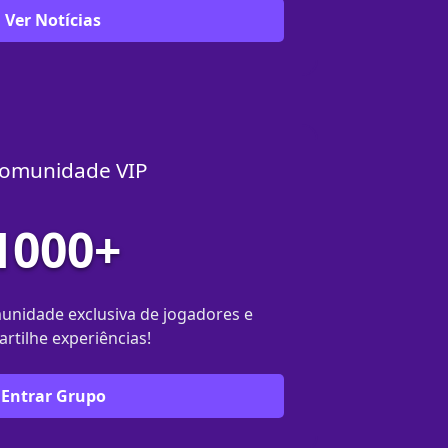
Ver Notícias
Comunidade VIP
1000+
unidade exclusiva de jogadores e
rtilhe experiências!
Entrar Grupo