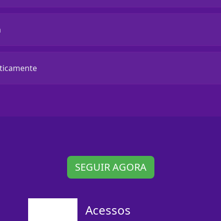
a
aticamente
SEGUIR AGORA
Acessos