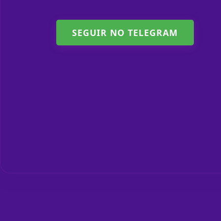
SEGUIR NO TELEGRAM