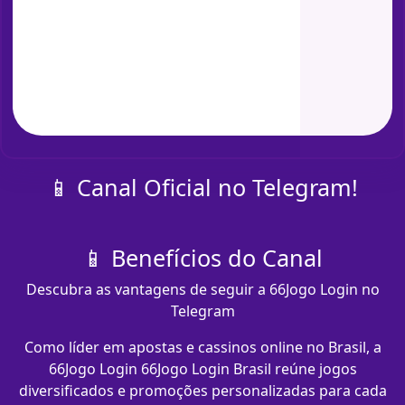
📱 Canal Oficial no Telegram!
📱 Benefícios do Canal
Descubra as vantagens de seguir a 66Jogo Login no
Telegram
Como líder em apostas e cassinos online no Brasil, a
66Jogo Login 66Jogo Login Brasil reúne jogos
diversificados e promoções personalizadas para cada