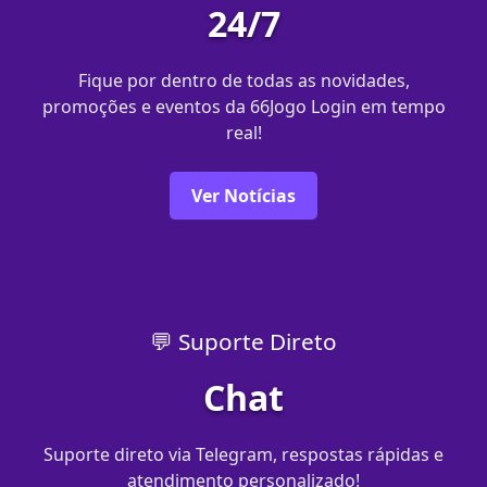
24/7
Fique por dentro de todas as novidades,
promoções e eventos da 66Jogo Login em tempo
real!
Ver Notícias
💬 Suporte Direto
Chat
Suporte direto via Telegram, respostas rápidas e
atendimento personalizado!