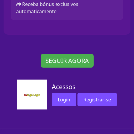
🎁 Receba bônus exclusivos
automaticamente
SEGUIR AGORA
Acessos
Login
Registrar-se