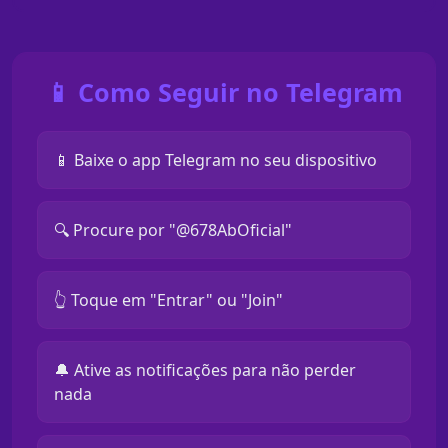
📱 Como Seguir no Telegram
📱 Baixe o app Telegram no seu dispositivo
🔍 Procure por "@678AbOficial"
👆 Toque em "Entrar" ou "Join"
🔔 Ative as notificações para não perder
nada