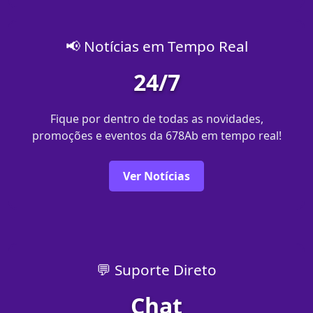
📢 Notícias em Tempo Real
24/7
Fique por dentro de todas as novidades,
promoções e eventos da 678Ab em tempo real!
Ver Notícias
💬 Suporte Direto
Chat