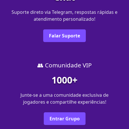
Suporte direto via Telegram, respostas rápidas e
atendimento personalizado!
Falar Suporte
👥 Comunidade VIP
1000+
Junte-se a uma comunidade exclusiva de
jogadores e compartilhe experiências!
Entrar Grupo