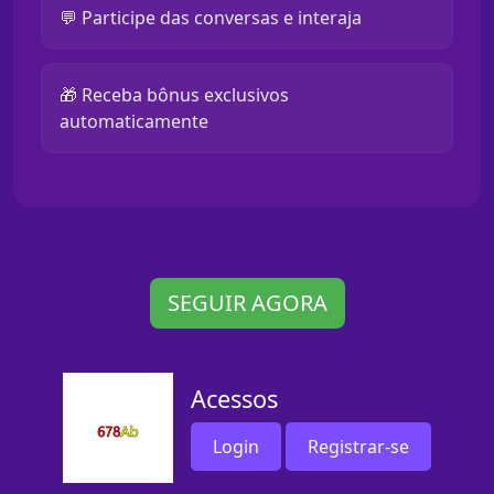
💬 Participe das conversas e interaja
🎁 Receba bônus exclusivos
automaticamente
SEGUIR AGORA
Acessos
Login
Registrar-se