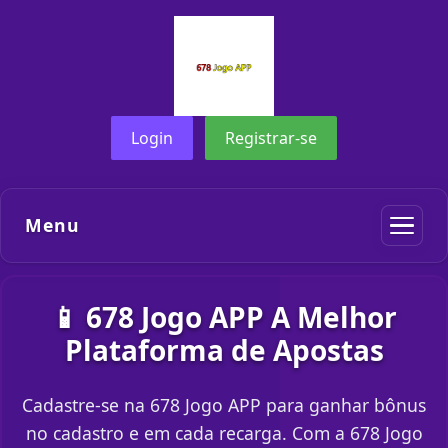
Login
Registrar-se
Menu
📱 678 Jogo APP A Melhor
Plataforma de Apostas
Cadastre-se na 678 Jogo APP para ganhar bônus
no cadastro e em cada recarga. Com a 678 Jogo