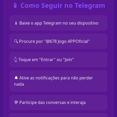
📱 Como Seguir no Telegram
📱 Baixe o app Telegram no seu dispositivo
🔍 Procure por "@678 Jogo APPOficial"
👆 Toque em "Entrar" ou "Join"
🔔 Ative as notificações para não perder
nada
💬 Participe das conversas e interaja