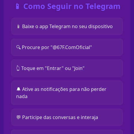
📱 Como Seguir no Telegram
📱 Baixe o app Telegram no seu dispositivo
🔍 Procure por "@67F.ComOficial"
👆 Toque em "Entrar" ou "Join"
🔔 Ative as notificações para não perder
nada
💬 Participe das conversas e interaja