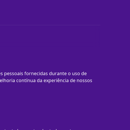
s pessoais fornecidas durante o uso de
elhoria contínua da experiência de nossos