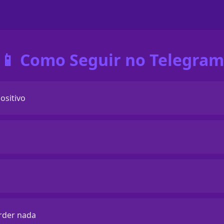
📱 Como Seguir no Telegram
ositivo
erder nada