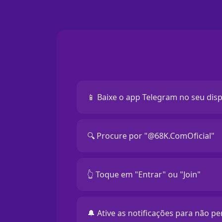
📱 Baixe o app Telegram no seu disp
🔍 Procure por "@68K.ComOficial"
👆 Toque em "Entrar" ou "Join"
🔔 Ative as notificações para não p