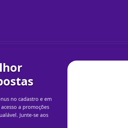
lhor
postas
ônus no cadastro e em
m acesso a promoções
ualável. Junte-se aos