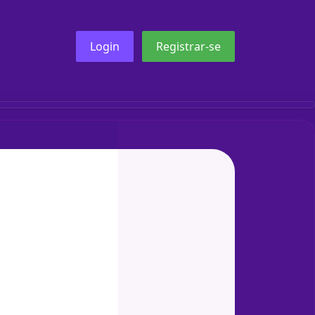
Login
Registrar-se