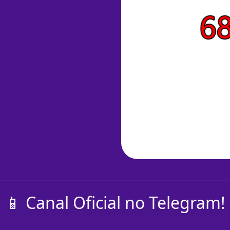
📱 Canal Oficial no Telegram!