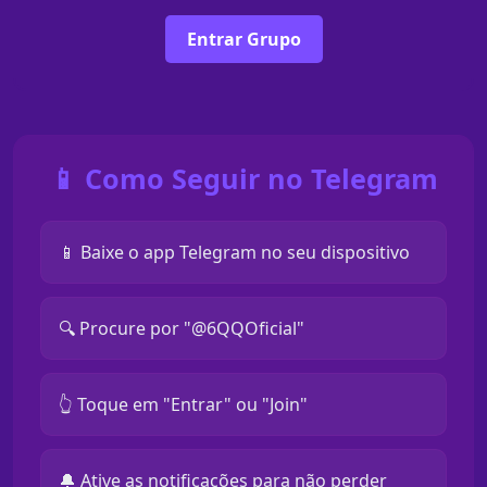
Entrar Grupo
📱 Como Seguir no Telegram
📱 Baixe o app Telegram no seu dispositivo
🔍 Procure por "@6QQOficial"
👆 Toque em "Entrar" ou "Join"
🔔 Ative as notificações para não perder