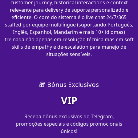
customer journey, historical interactions e context
relevante para delivery de suporte personalizado e
eficiente. O core do sistema é o live chat 24/7/365
staffed por equipe multilíngue (suportando Português,
Inglês, Espanhol, Mandarim e mais 10+ idiomas)
treinada não apenas em resolução técnica mas em soft
skills de empathy e de-escalation para manejo de
situações sensíveis.
🎁 Bônus Exclusivos
VIP
Receba bônus exclusivos do Telegram,
promoções especiais e códigos promocionais
únicos!