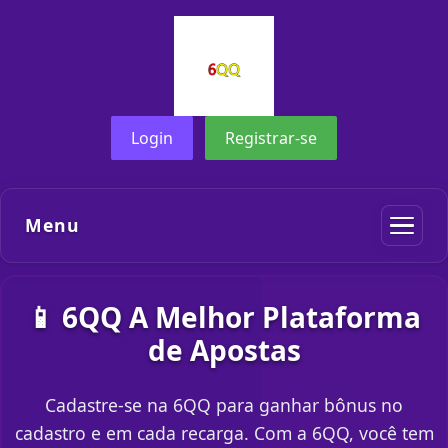
Login
Registrar-se
Menu
📱 6QQ A Melhor Plataforma
de Apostas
Cadastre-se na 6QQ para ganhar bônus no
cadastro e em cada recarga. Com a 6QQ, você tem