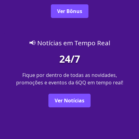
Ver Bônus
📢 Notícias em Tempo Real
24/7
Fique por dentro de todas as novidades,
promoções e eventos da 6QQ em tempo real!
Ver Notícias