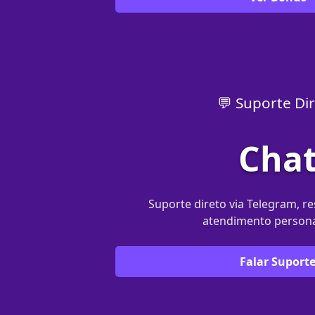
💬 Suporte Di
Cha
Suporte direto via Telegram, r
atendimento persona
Falar Suport