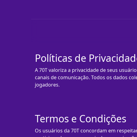
Políticas de Privacida
A 70T valoriza a privacidade de seus usuár
canais de comunicação. Todos os dados cole
jogadores.
Termos e Condições
Os usuários da 70T concordam em respeitar 