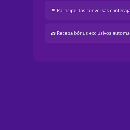
💬 Participe das conversas e interaj
🎁 Receba bônus exclusivos autom