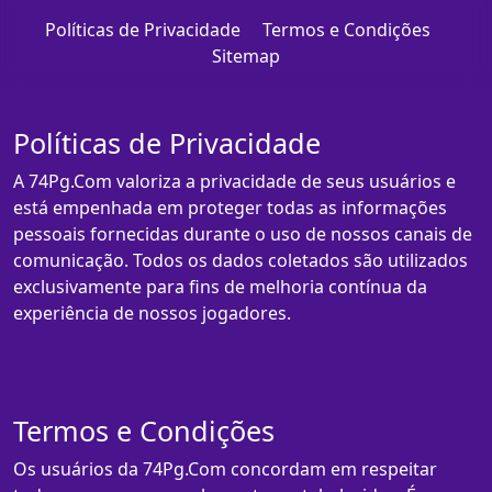
Políticas de Privacidade
Termos e Condições
Sitemap
Políticas de Privacidade
A 74Pg.Com valoriza a privacidade de seus usuários e
está empenhada em proteger todas as informações
pessoais fornecidas durante o uso de nossos canais de
comunicação. Todos os dados coletados são utilizados
exclusivamente para fins de melhoria contínua da
experiência de nossos jogadores.
Termos e Condições
Os usuários da 74Pg.Com concordam em respeitar