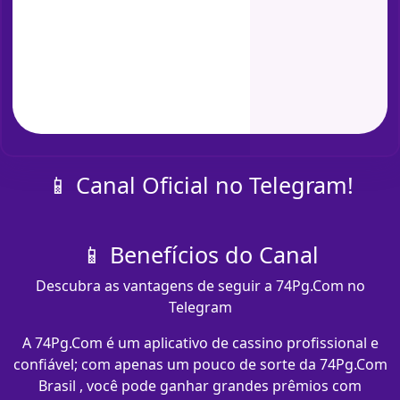
📱 Canal Oficial no Telegram!
📱 Benefícios do Canal
Descubra as vantagens de seguir a 74Pg.Com no
Telegram
A 74Pg.Com é um aplicativo de cassino profissional e
confiável; com apenas um pouco de sorte da 74Pg.Com
Brasil , você pode ganhar grandes prêmios com